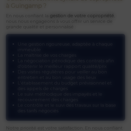
à Guingamp ?
En nous confiant la
gestion de votre copropriété
,
nous nous engageons à vous offrir un service de
grande qualité et personnalisé :
Une gestion rigoureuse, adaptée à chaque
immeuble
La maîtrise de vos charges
La négociation périodique des contrats afin
d'obtenir le meilleur rapport qualité/prix
Des visites régulières pour veiller au bon
entretien et au bon usage des lieux
L'établissement du budget prévisionnel et
des appels de charges
Le suivi méthodique des impayés et le
recouvrement des charges
Le contrôle et le suivi des travaux sur la base
des tarifs négociés
Notre priorité est votre satisfaction. En nous confiant